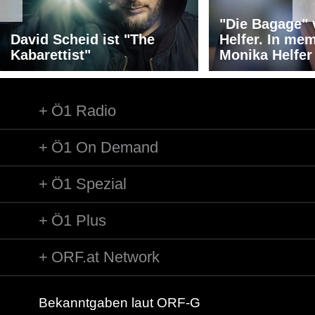
"Die Bagage"
David Scheid ist "The
Helfer. In me
Kabarettist"
Monika Helfer
Ö1 Radio
Ö1 On Demand
Ö1 Spezial
Ö1 Plus
ORF.at Network
Bekanntgaben laut ORF-G