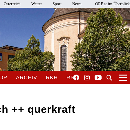
Österreich
Wetter
Sport
News
ORF.at im Überblick
OP
ARCHIV
RKH
RSO
h ++ querkraft