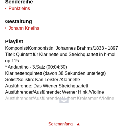
Sendereihe
Punkt eins
Gestaltung
Johann Kneihs
Playlist
Komponist/Komponistin: Johannes Brahms/1833 - 1897
Titel: Quintett für Klarinette und Streichquartett in h-moll
op.115
* Andantino - 3.Satz (00:04:30)
Klarinettenquintett (davon 38 Sekunden unterlegt)
Solist/Solistin: Karl Leister /Klarinette
Ausführende: Das Wiener Streichquartett
Ausführender/Ausführende: Werner Hink /Violine
Ausführender/Ausführende: Hubert Kroisamer /Violine
Ausführender/Ausführende: Klaus Peisteiner /Viola
Ausführender/Ausführende: Reinhard Repp /Violoncello
Länge: 04:30 min
Label: Camerata 32CM-37
Seitenanfang