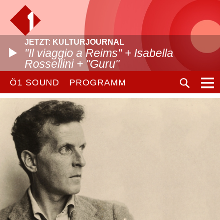
JETZT: KULTURJOURNAL
"Il viaggio a Reims" + Isabella
Rossellini + "Guru"
Ö1 SOUND
PROGRAMM