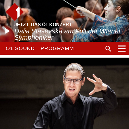
JETZT: DAS Ö1 KONZERT
Dalia Stasevska am Pult der Wiener
Symphoniker
Ö1 SOUND
PROGRAMM