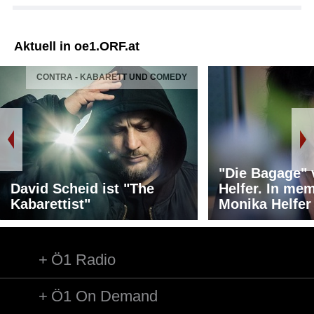
Aktuell in oe1.ORF.at
CONTRA - KABARETT UND COMEDY
"Die Bagage"
David Scheid ist "The
Helfer. In me
Kabarettist"
Monika Helfer
Ö1 Radio
Ö1 On Demand