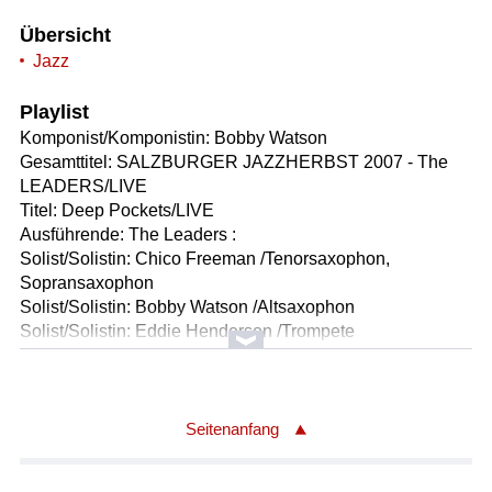
Übersicht
Jazz
Playlist
Komponist/Komponistin: Bobby Watson
Gesamttitel: SALZBURGER JAZZHERBST 2007 - The
LEADERS/LIVE
Titel: Deep Pockets/LIVE
Ausführende: The Leaders :
Solist/Solistin: Chico Freeman /Tenorsaxophon,
Sopransaxophon
Solist/Solistin: Bobby Watson /Altsaxophon
Solist/Solistin: Eddie Henderson /Trompete
Solist/Solistin: Fred Harris /Posaune
Solist/Solistin: Buster Williams /Baß
Solist/Solistin: Michael Baker /Schlagzeug
Länge: 21:30 min
Seitenanfang
Label: CD Manus