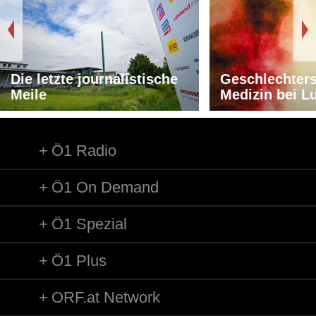
Die letzte journalistische
Geschlechters
Meile
Medizin bei L
Ö1 Radio
Ö1 On Demand
Ö1 Spezial
Ö1 Plus
ORF.at Network