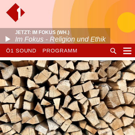
JETZT: IM FOKUS (WH.)
Im Fokus - Religion und Ethik
Ö1 SOUND
PROGRAMM