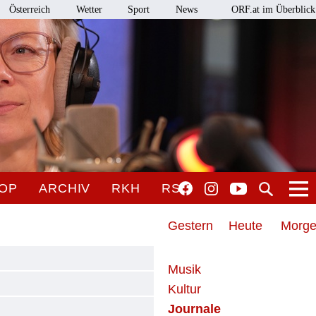
Österreich
Wetter
Sport
News
ORF.at im Überblick
OP
ARCHIV
RKH
RSO
Gestern
Heute
Morg
Musik
Kultur
Journale