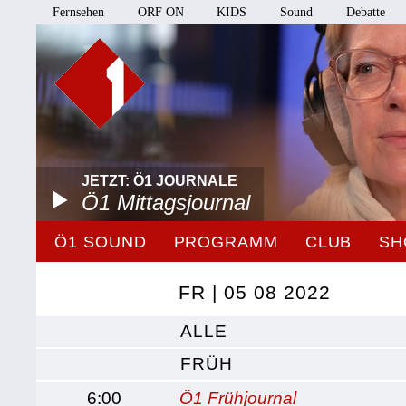
Fernsehen
ORF ON
KIDS
Sound
Debatte
JETZT: Ö1 JOURNALE
Ö1 Mittagsjournal
Ö1 SOUND
PROGRAMM
CLUB
SH
FR | 05 08 2022
ALLE
FRÜH
6:00
Ö1 Frühjournal