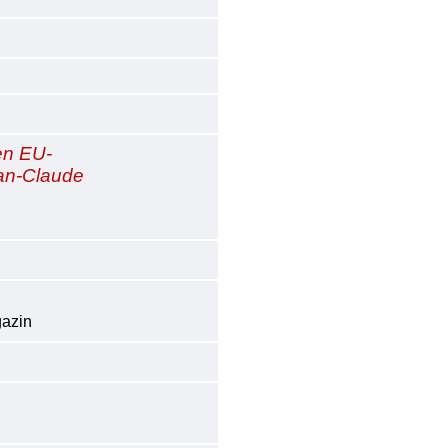
en EU-
an-Claude
gazin