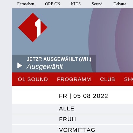
Fernsehen
ORF ON
KIDS
Sound
Debatte
JETZT: AUSGEWÄHLT (WH.)
Ausgewählt
Ö1 SOUND
PROGRAMM
CLUB
SH
FR | 05 08 2022
ALLE
FRÜH
VORMITTAG