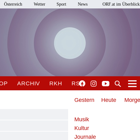
Österreich
Wetter
Sport
News
ORF.at im Überblick
OP
ARCHIV
RKH
RSO
Gestern
Heute
Morg
Musik
Kultur
Journale