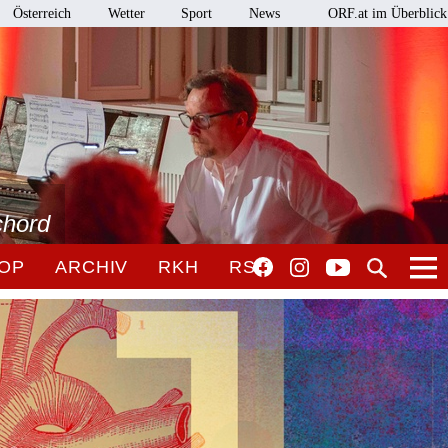
Österreich
Wetter
Sport
News
ORF.at im Überblick
chord
OP
ARCHIV
RKH
RSO