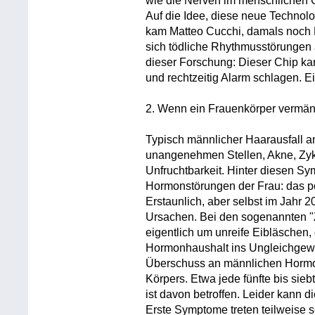
wie die Nerven im menschlichen G
Auf die Idee, diese neue Technol
kam Matteo Cucchi, damals noch 
sich tödliche Rhythmusstörungen
dieser Forschung: Dieser Chip ka
und rechtzeitig Alarm schlagen. E
2. Wenn ein Frauenkörper vermänn
Typisch männlicher Haarausfall a
unangenehmen Stellen, Akne, Zyk
Unfruchtbarkeit. Hinter diesen Sy
Hormonstörungen der Frau: das p
Erstaunlich, aber selbst im Jahr 
Ursachen. Bei den sogenannten "Z
eigentlich um unreife Eibläschen
Hormonhaushalt ins Ungleichgewi
Überschuss an männlichen Hormone
Körpers. Etwa jede fünfte bis sieb
ist davon betroffen. Leider kann 
Erste Symptome treten teilweise s