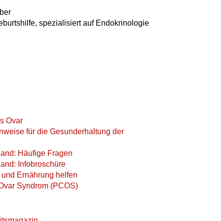
uber
urtshilfe, spezialisiert auf Endokrinologie
es Ovar
nweise für die Gesunderhaltung der
and: Häufige Fragen
and: Infobroschüre
und Ernährung helfen
s Ovar Syndrom (PCOS)
itsmagazin