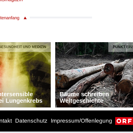
itenanfang
 GESUNDHEIT UND MEDIZIN
PUNKT EIN
tersensible
Bäume schreiben
ei Lungenkrebs
Weltgeschichte
ntakt
Datenschutz
Impressum/Offenlegung