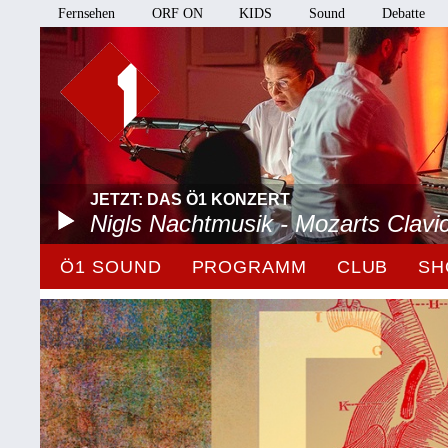
Fernsehen
ORF ON
KIDS
Sound
Debatte
JETZT: DAS Ö1 KONZERT
Nigls Nachtmusik - Mozarts Clavi
Ö1 SOUND
PROGRAMM
CLUB
SH