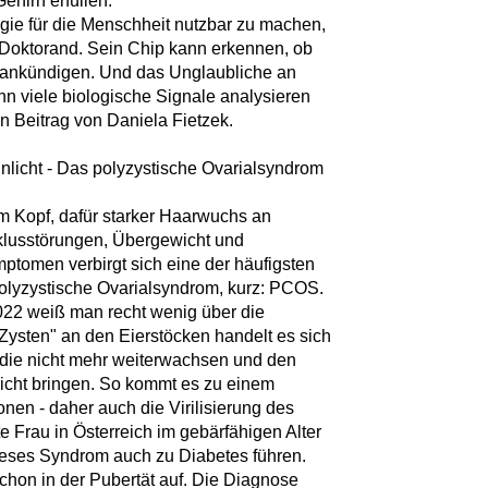
ehirn erfüllen.
ogie für die Menschheit nutzbar zu machen,
Doktorand. Sein Chip kann erkennen, ob
 ankündigen. Und das Unglaubliche an
nn viele biologische Signale analysieren
in Beitrag von Daniela Fietzek.
licht - Das polyzystische Ovarialsyndrom
m Kopf, dafür starker Haarwuchs an
lusstörungen, Übergewicht und
mptomen verbirgt sich eine der häufigsten
olyzystische Ovarialsyndrom, kurz: PCOS.
2022 weiß man recht wenig über die
ysten" an den Eierstöcken handelt es sich
, die nicht mehr weiterwachsen und den
cht bringen. So kommt es zu einem
n - daher auch die Virilisierung des
te Frau in Österreich im gebärfähigen Alter
dieses Syndrom auch zu Diabetes führen.
chon in der Pubertät auf. Die Diagnose