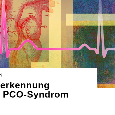
N
herkennung
++ PCO-Syndrom