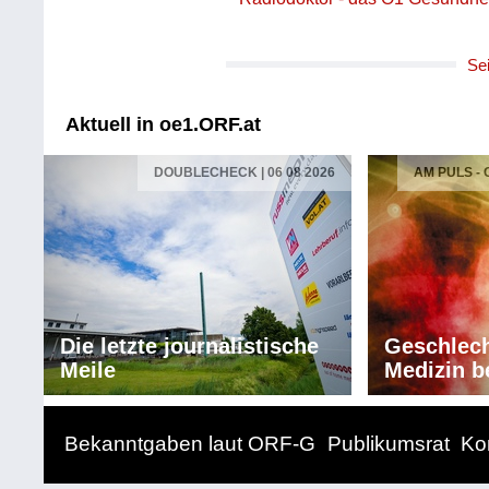
Se
Aktuell in oe1.ORF.at
DOUBLECHECK | 06 08 2026
AM PULS -
Die letzte journalistische
Geschlech
Meile
Medizin b
Bekanntgaben laut ORF-G
Publikumsrat
Ko