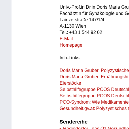
Univ.-Prof.in Dr.in Doris Maria Gr
Fachärztin für Gynäkologie und Geb
Lainzerstraße 147/1/4
A-1130 Wien
Tel.: +43 1 544 92 02
E-Mail
Homepage
Info-Links:
Doris Maria Gruber: Polyzystisch
Doris Maria Gruber: Ernährungshi
Eierstöcke
Selbsthilfegruppe PCOS Deutschl
Selbsthilfegruppe PCOS Deutschl
PCO-Syndrom: Wie Medikamente 
Gesundheit.gv.at: Polyzystische
Sendereihe
Radiodoktor - das Ö1 Gesundhe