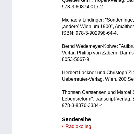
Querdenkern", Tropen-Verlag, Stu
978-3-608-50017-2
Michaela Lindinger: "Sonderlinge
,andere' Wien um 1900", Amalthea
ISBN: 978-3-902998-64-4.
Bernd Wedemeyer-Kolwe: "Aufbruc
Verlag Philipp von Zabern, Darms
8053-5067-9
Herbert Lackner und Christoph Zie
Ueberreuter-Verlag, Wien, 200 S
Thorsten Carstensen und Marcel Sc
Lebensreform", transcript-Verlag,
978-3-8376-3334-4
Sendereihe
Radiokolleg