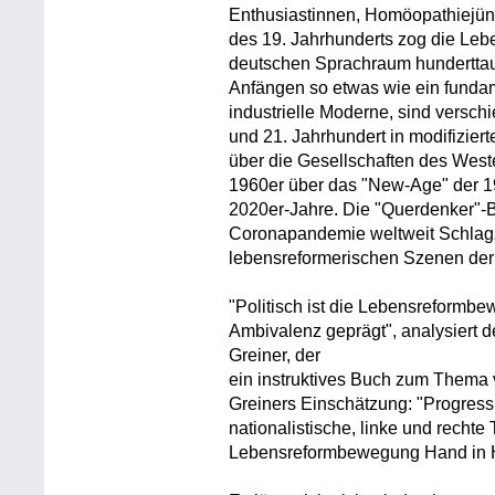
Enthusiastinnen, Homöopathiejünge
des 19. Jahrhunderts zog die Le
deutschen Sprachraum hunderttau
Anfängen so etwas wie ein funda
industrielle Moderne, sind vers
und 21. Jahrhundert in modifizier
über die Gesellschaften des Weste
1960er über das "New-Age" der 19
2020er-Jahre. Die "Querdenker"-B
Coronapandemie weltweit Schlagze
lebensreformerischen Szenen der
"Politisch ist die Lebensreformb
Ambivalenz geprägt", analysiert d
Greiner, der
ein instruktives Buch zum Thema v
Greiners Einschätzung: "Progress
nationalistische, linke und recht
Lebensreformbewegung Hand in 