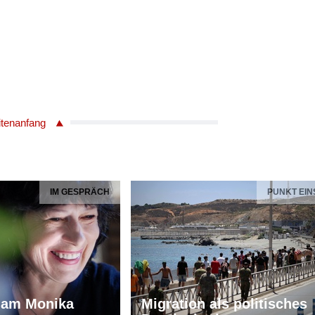
itenanfang
IM GESPRÄCH
PUNKT EIN
iam Monika
Migration als politisches