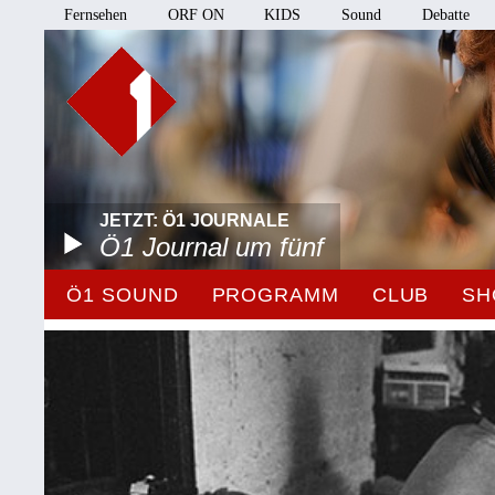
Fernsehen
ORF ON
KIDS
Sound
Debatte
JETZT: Ö1 JOURNALE
Ö1 Journal um fünf
Ö1 SOUND
PROGRAMM
CLUB
SH