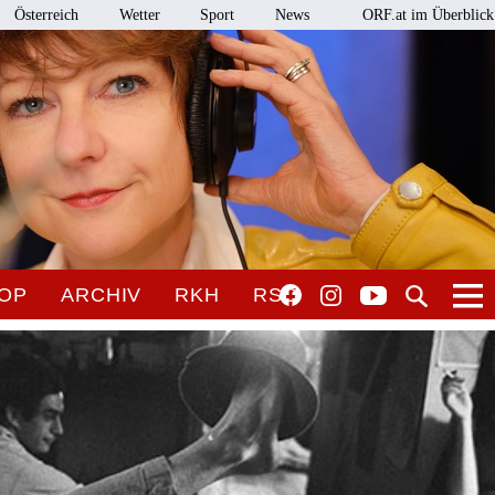
Österreich
Wetter
Sport
News
ORF.at im Überblick
OP
ARCHIV
RKH
RSO