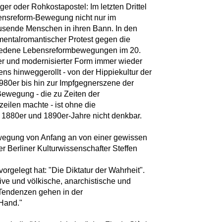
r oder Rohkostapostel: Im letzten Drittel
bensreform-Bewegung nicht nur im
sende Menschen in ihren Bann. In den
mentalromantischer Protest gegen die
chiedene Lebensreformbewegungen im 20.
ter und modernisierter Form immer wieder
ns hinweggerollt - von der Hippiekultur der
80er bis hin zur Impfgegnerszene der
ewegung - die zu Zeiten der
ilen machte - ist ohne die
 1880er und 1890er-Jahre nicht denkbar.
ewegung von Anfang an von einer gewissen
er Berliner Kulturwissenschafter Steffen
orgelegt hat: "Die Diktatur der Wahrheit".
ive und völkische, anarchistische und
e Tendenzen gehen in der
Hand."