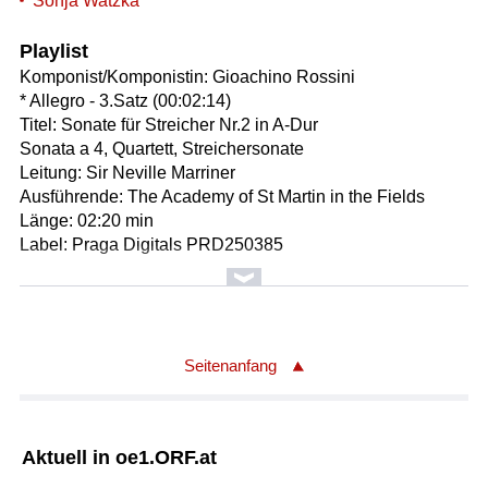
Sonja Watzka
Playlist
Komponist/Komponistin: Gioachino Rossini
* Allegro - 3.Satz (00:02:14)
Titel: Sonate für Streicher Nr.2 in A-Dur
Sonata a 4, Quartett, Streichersonate
Leitung: Sir Neville Marriner
Ausführende: The Academy of St Martin in the Fields
Länge: 02:20 min
Label: Praga Digitals PRD250385
Komponist/Komponistin: Arcangelo Corelli
* Allemanda. Allegro - 2.Satz (00:02:44)
Titel: Concerto grosso op.6 Nr.9 in F-Dur / Bearbeitung für
2 Blockflöten und B.c.
Seitenanfang
Ausführende: Estro Cromatico
Solist/Solistin: Marco Scorticati
Solist/Solistin: Sara Campobasso
Aktuell in oe1.ORF.at
Länge: 02:44 min
Label: Arcana A112