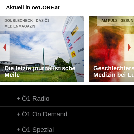
Aktuell in oe1.ORF.at
DOUBLECHECK - DAS Ö1
AM PULS - GESUN
MEDIENMAGAZIN
Die letzte journalistische
Geschlechters
Meile
Medizin bei L
Ö1 Radio
Ö1 On Demand
Ö1 Spezial