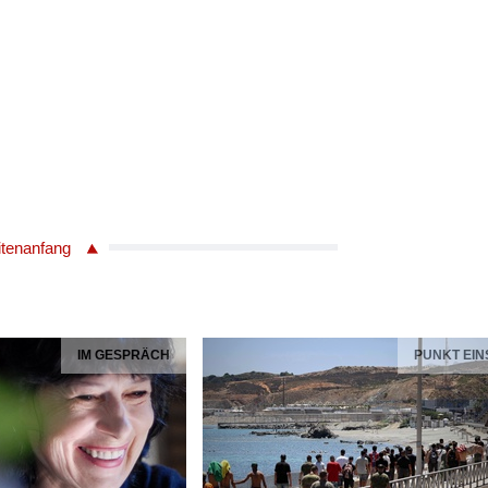
itenanfang
IM GESPRÄCH
PUNKT EIN