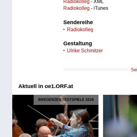
Radiokolleg
- XML
Radiokolleg
- iTunes
Sendereihe
Radiokolleg
Gestaltung
Ulrike Schmitzer
Se
Aktuell in oe1.ORF.at
BREGENZER FESTSPIELE 2026