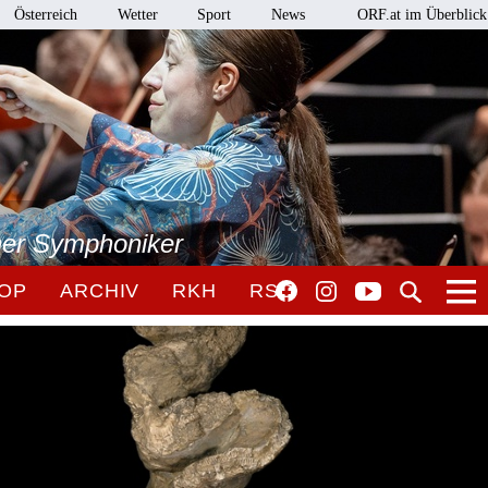
Österreich
Wetter
Sport
News
ORF.at im Überblick
ner Symphoniker
OP
ARCHIV
RKH
RSO