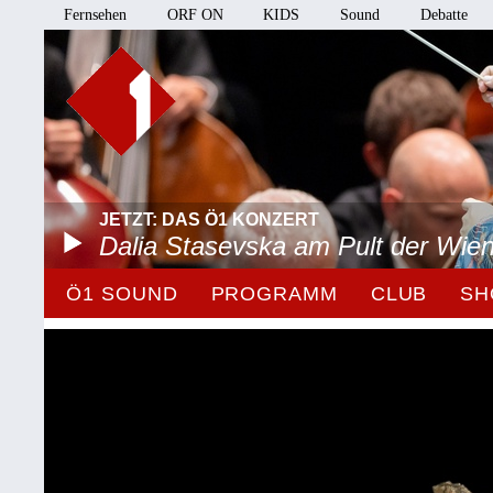
Fernsehen
ORF ON
KIDS
Sound
Debatte
JETZT: DAS Ö1 KONZERT
Dalia Stasevska am Pult der Wie
Ö1 SOUND
PROGRAMM
CLUB
SH