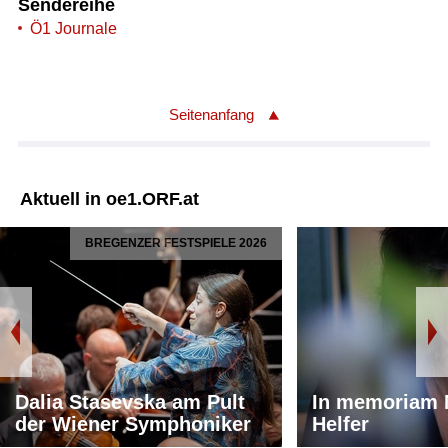
Sendereihe
Ö1 Journale
Seitenanfang
Aktuell in oe1.ORF.at
BREGENZER FESTSPIELE 2026
Dalia Stasevska am Pult
In memoriam 
der Wiener Symphoniker
Helfer