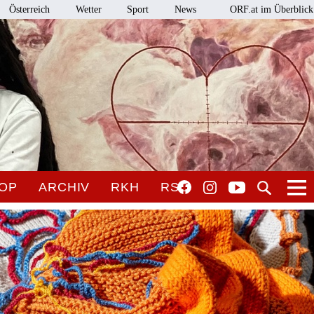
Österreich
Wetter
Sport
News
ORF.at im Überblick
OP
ARCHIV
RKH
RSO