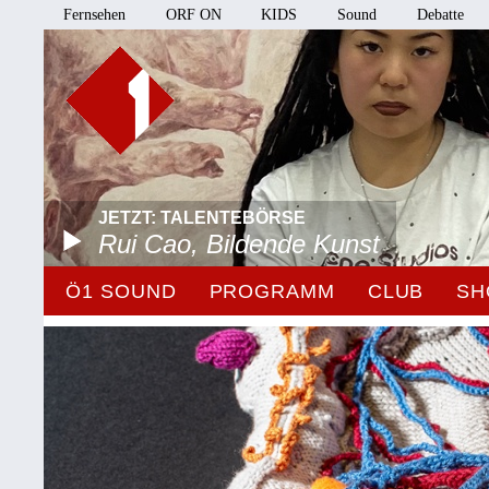
Fernsehen
ORF ON
KIDS
Sound
Debatte
JETZT: TALENTEBÖRSE
Rui Cao, Bildende Kunst
Ö1 SOUND
PROGRAMM
CLUB
SH