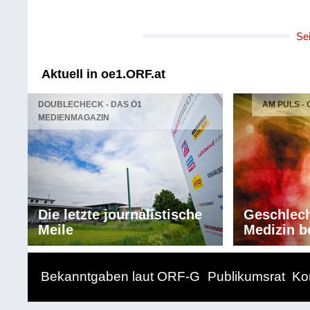
Se
Aktuell in oe1.ORF.at
DOUBLECHECK - DAS Ö1
AM PULS -
MEDIENMAGAZIN
Die letzte journalistische
Geschlech
Meile
Medizin b
Bekanntgaben laut ORF-G
Publikumsrat
Ko