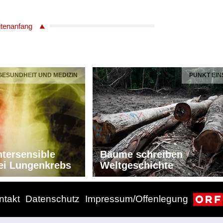
itenanfang
 GESUNDHEIT UND MEDIZIN
PUNKT EIN
tersensible
Bäume schreiben
ei Lungenkrebs
Weltgeschichte
ntakt
Datenschutz
Impressum/Offenlegung