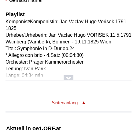
Gerhard Hafner
Playlist
Komponist/Komponistin: Jan Vaclav Hugo Vorisek 1791 -
1825
Urheber/Urheberin: Jan Vaclac Hugo VORISEK 11.5.1791
Wamberg (Vamberk), Böhmen - 19.11.1825 Wien
Titel: Symphonie in D-Dur op.24
* Allegro con brio - 4.Satz (00:04:30)
Orchester: Prager Kammerorchester
Leitung: Ivan Parik
Länge: 04:34 min
Label: SUPRAPHON 1038682
Komponist/Komponistin: Marc Antoine Charpentier 1643 -
1704
Seitenanfang
* Passepieds (00:01:44)
Titel: Tanzsuite aus der Oper in 5 Akten mit Prolog
"Medee"
Aktuell in oe1.ORF.at
Orchester: Orchestre des Concerts Francais
Ausführender/Ausführende: Antoine Geoffroy Dechaume