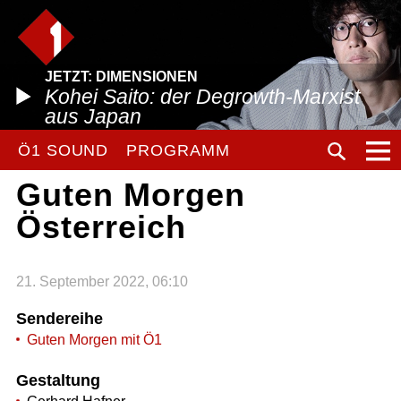
JETZT: DIMENSIONEN
Kohei Saito: der Degrowth-Marxist
aus Japan
Ö1 SOUND
PROGRAMM
Guten Morgen
Österreich
21. September 2022, 06:10
Sendereihe
Guten Morgen mit Ö1
Gestaltung