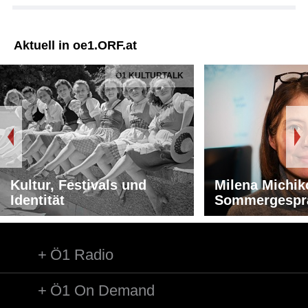
Aktuell in oe1.ORF.at
Ö1 KULTURTALK
Kultur, Festivals und
Milena Michik
Identität
Sommergespr
Ö1 Radio
Ö1 On Demand