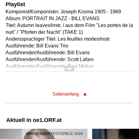
Playlist
Komponist/Komponistin: Joseph Kosma 1905 - 1969
Album: PORTRAIT IN JAZZ - BILL EVANS
Titel: Autumn leaves/instr. / aus dem Film "Les portes de la
nuit" / "Pforten der Nacht" (TAKE 1)
Anderssprachiger Titel: Les feuilles mortes/instr.
Ausführende: Bill Evans Trio
Ausführender/Ausführende: Bill Evans
Ausführender/Ausführende: Scott Lafaro
Ausführender/Ausführende: Paul Motian
Länge: 05:58 min
Label: Riverside VDJ 1506
Komponist/Komponistin: Matt Darriau
Seitenanfang
Album: Gambit
Titel: Paidushko/instr.
Ausführende: Matt Darriau Paradox Trio with Theodosii
Aktuell in oe1.ORF.at
Spassov
Ausführender/Ausführende: Matt Darriau
BREGENZER FESTSPIELE 2026
Ausführender/Ausführende: feat. Theodosii Spassov