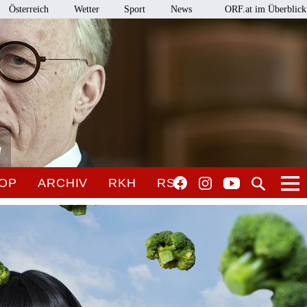
Österreich
Wetter
Sport
News
ORF.at im Überblick
l
OP
ARCHIV
RKH
RSO