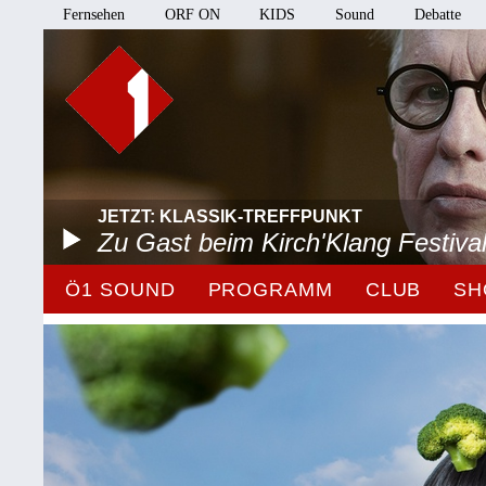
Fernsehen
ORF ON
KIDS
Sound
Debatte
JETZT: KLASSIK-TREFFPUNKT
Zu Gast beim Kirch'Klang Festiva
Ö1 SOUND
PROGRAMM
CLUB
SH