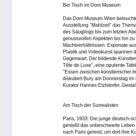
Bei Tisch im Dom Museum
Das Dom Museum Wien beleuchtet 
Ausstellung "Mahlzeit" das Thema 
des Säuglings bis zum letzten A
genussvollen Aspekten bis hin zu
Machtverhältnissen. Exponate aus 
Plastik und Videokunst spannen de
Gegenwart. Der bildende Künstler G
Tête de Luxe", eine opulente Taf
"Essen zwischen künstlerischer I
diskutiert Bury am Donnerstag i
Kurator Hannes Etzlstorfer. Gest
Am Tisch der Surrealisten
Paris, 1933: Die junge deutsch-s
genießt das unbeschwerte Leben 
nach Paris gereist, um dort ihre Ku