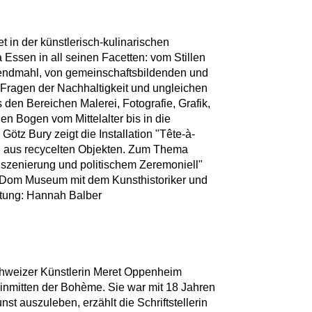
in der künstlerisch-kulinarischen
Essen in all seinen Facetten: vom Stillen
bendmahl, von gemeinschaftsbildenden und
 Fragen der Nachhaltigkeit und ungleichen
den Bereichen Malerei, Fotografie, Grafik,
n Bogen vom Mittelalter bis in die
ötz Bury zeigt die Installation "Tête-à-
el aus recycelten Objekten. Zum Thema
nszenierung und politischem Zeremoniell"
m Dom Museum mit dem Kunsthistoriker und
altung: Hannah Balber
chweizer Künstlerin Meret Oppenheim
inmitten der Bohème. Sie war mit 18 Jahren
nst auszuleben, erzählt die Schriftstellerin