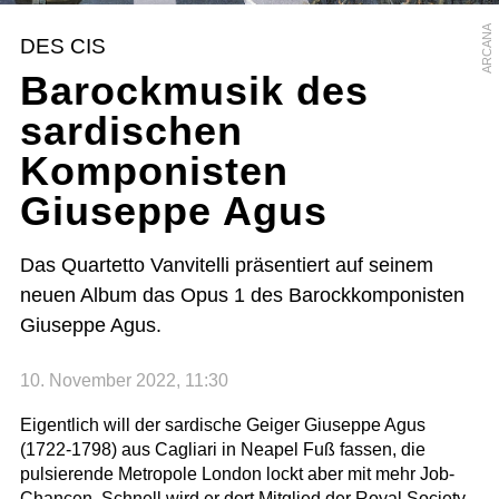
ARCANA
DES CIS
Barockmusik des
sardischen
Komponisten
Giuseppe Agus
Das Quartetto Vanvitelli präsentiert auf seinem
neuen Album das Opus 1 des Barockkomponisten
Giuseppe Agus.
10. November 2022, 11:30
Eigentlich will der sardische Geiger Giuseppe Agus
(1722-1798) aus Cagliari in Neapel Fuß fassen, die
pulsierende Metropole London lockt aber mit mehr Job-
Chancen. Schnell wird er dort Mitglied der Royal Society