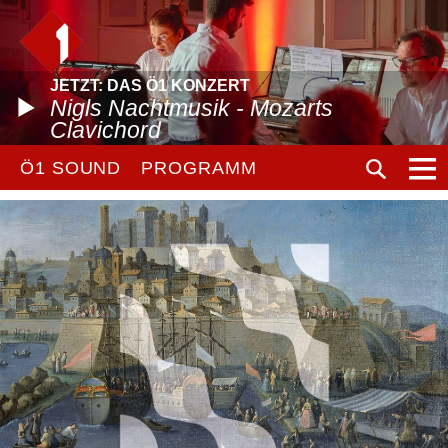
JETZT: DAS Ö1 KONZERT
Nigls Nachtmusik - Mozarts
Clavichord
Ö1 SOUND
PROGRAMM