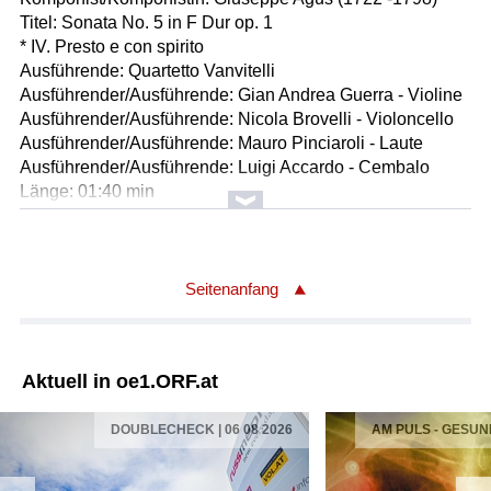
Titel: Sonata No. 5 in F Dur op. 1
* IV. Presto e con spirito
Ausführende: Quartetto Vanvitelli
Ausführender/Ausführende: Gian Andrea Guerra - Violine
Ausführender/Ausführende: Nicola Brovelli - Violoncello
Ausführender/Ausführende: Mauro Pinciaroli - Laute
Ausführender/Ausführende: Luigi Accardo - Cembalo
Länge: 01:40 min
Label: Arcana / Outhere Music
Komponist/Komponistin: Giuseppe Agus (1722 -1798)
Titel: Sonata No. 1 in A-Dur op. 1
Seitenanfang
* II. Allegro assai
Ausführende: Quartetto Vanvitelli
Ausführender/Ausführende: Gian Andrea Guerra - Violine
Aktuell in oe1.ORF.at
Ausführender/Ausführende: Nicola Brovelli - Violoncello
Ausführender/Ausführende: Mauro Pinciaroli - Laute
DOUBLECHECK | 06 08 2026
AM PULS - GESUN
Ausführender/Ausführende: Luigi Accardo - Cembalo
Länge: 02:26 min
Label: Arcana / Outhere Music