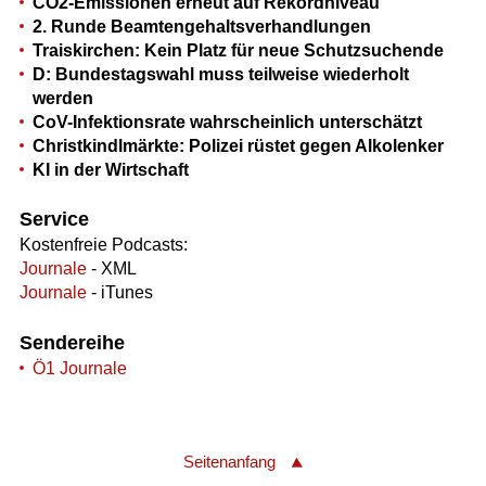
CO2-Emissionen erneut auf Rekordniveau
2. Runde Beamtengehaltsverhandlungen
Traiskirchen: Kein Platz für neue Schutzsuchende
D: Bundestagswahl muss teilweise wiederholt
werden
CoV-Infektionsrate wahrscheinlich unterschätzt
Christkindlmärkte: Polizei rüstet gegen Alkolenker
KI in der Wirtschaft
Service
Kostenfreie Podcasts:
Journale
- XML
Journale
- iTunes
Sendereihe
Ö1 Journale
Seitenanfang