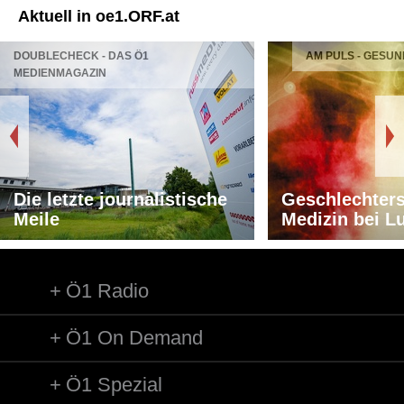
Aktuell in oe1.ORF.at
DOUBLECHECK - DAS Ö1
AM PULS - GESUN
MEDIENMAGAZIN
Die letzte journalistische
Geschlechters
Meile
Medizin bei L
Ö1 Radio
Ö1 On Demand
Ö1 Spezial