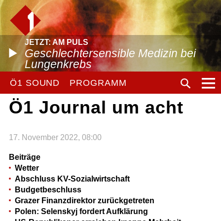
JETZT: AM PULS
Geschlechtersensible Medizin bei
Lungenkrebs
Ö1 SOUND
PROGRAMM
Ö1 Journal um acht
17. November 2022, 08:00
Beiträge
Wetter
Abschluss KV-Sozialwirtschaft
Budgetbeschluss
Grazer Finanzdirektor zurückgetreten
Polen: Selenskyj fordert Aufklärung