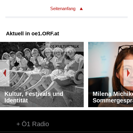
Seitenanfang
Aktuell in oe1.ORF.at
Ö1 KULTURTALK
Kultur, Festivals und
Milena Michik
Identität
Sommergespr
Ö1 Radio