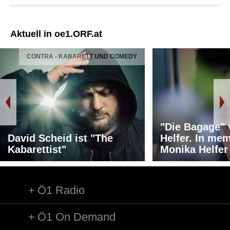
Aktuell in oe1.ORF.at
CONTRA - KABARETT UND COMEDY
"Die Bagage"
David Scheid ist "The
Helfer. In me
Kabarettist"
Monika Helfer
Ö1 Radio
Ö1 On Demand