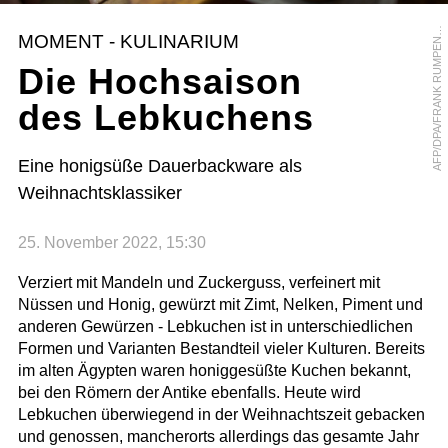
F
P
/
D
P
A
/
F
R
A
N
K
R
U
M
P
E
H
O
R
S
A
T
MOMENT - KULINARIUM
N
Die Hochsaison
des Lebkuchens
Eine honigsüße Dauerbackware als
Weihnachtsklassiker
25. November 2022, 15:30
Verziert mit Mandeln und Zuckerguss, verfeinert mit
Nüssen und Honig, gewürzt mit Zimt, Nelken, Piment und
anderen Gewürzen - Lebkuchen ist in unterschiedlichen
Formen und Varianten Bestandteil vieler Kulturen. Bereits
im alten Ägypten waren honiggesüßte Kuchen bekannt,
bei den Römern der Antike ebenfalls. Heute wird
Lebkuchen überwiegend in der Weihnachtszeit gebacken
und genossen, mancherorts allerdings das gesamte Jahr