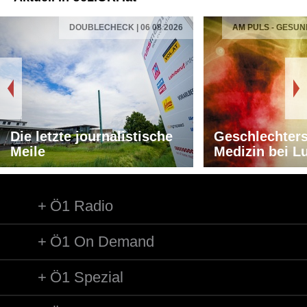
DOUBLECHECK | 06 08 2026
AM PULS - GESUN
Die letzte journalistische
Geschlechters
Meile
Medizin bei L
Ö1 Radio
Ö1 On Demand
Ö1 Spezial