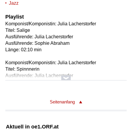
Jazz
Playlist
Komponist/Komponistin: Julia Lacherstorfer
Titel: Salige
Ausführende: Julia Lacherstorfer
Ausführende: Sophie Abraham
Länge: 02:10 min
Komponist/Komponistin: Julia Lacherstorfer
Titel: Spinnnerin
Ausführende: Julia Lacherstorfer
Ausführende: Sophie Abraham
Länge: 02:20 min
Komponist/Komponistin: Trad.
Seitenanfang
Titel: Bitte, Bitte, Herr Hauptmann
Ausführende: Julia Lacherstorfer
Ausführende: Sophie Abraham
Aktuell in oe1.ORF.at
Länge: 03:20 min