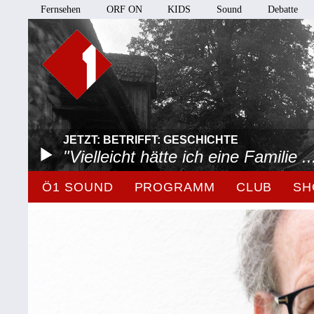
Fernsehen
ORF ON
KIDS
Sound
Debatte
JETZT: BETRIFFT: GESCHICHTE
"Vielleicht hätte ich eine Familie ..
Ö1 SOUND
PROGRAMM
CLUB
SH