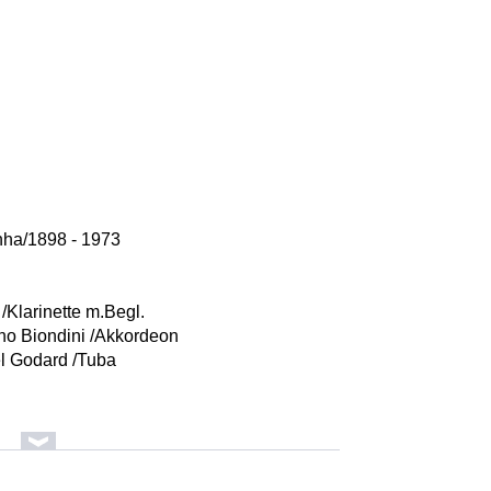
nha/1898 - 1973
 /Klarinette m.Begl.
no Biondini /Akkordeon
l Godard /Tuba
 Mirabassi