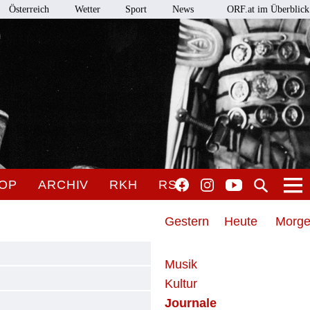
Österreich
Wetter
Sport
News
ORF.at im Überblick
OP
ARCHIV
RKH
RSO
Gestern
Heute
Morg
Musik
Kultur
Journale