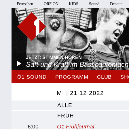
Fernsehen
ORF ON
KIDS
Sound
Debatte
JETZT: STIMMEN HÖREN
Saft und Kraft im Bassbaritonfach
Ö1 SOUND
PROGRAMM
CLUB
SH
MI | 21 12 2022
ALLE
FRÜH
6:00
Ö1 Frühjournal