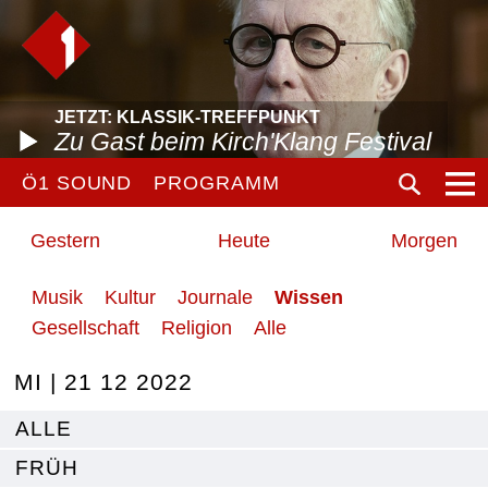
JETZT: KLASSIK-TREFFPUNKT
Zu Gast beim Kirch'Klang Festival
Ö1 SOUND
PROGRAMM
Gestern
Heute
Morgen
Musik
Kultur
Journale
Wissen
Gesellschaft
Religion
Alle
MI | 21 12 2022
ALLE
FRÜH