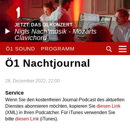
JETZT: DAS Ö1 KONZERT
Nigls Nachtmusik - Mozarts
Clavichord
Ö1 SOUND
PROGRAMM
Ö1 Nachtjournal
28. Dezember 2022, 22:00
Service
Wenn Sie den kostenfreien Journal-Podcast des aktuellen
Dienstes abonnieren möchten, kopieren Sie
diesen Link
(XML) in Ihren Podcatcher. Für iTunes verwenden Sie
bitte
diesen Link
(iTunes).