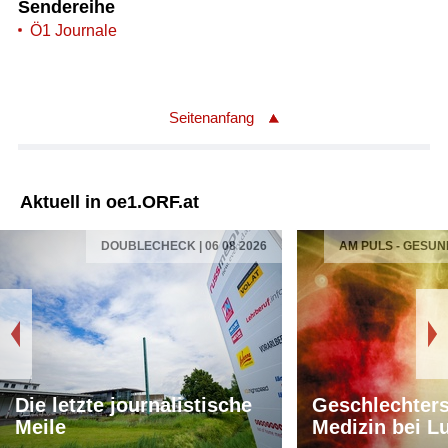
Sendereihe
Ö1 Journale
Seitenanfang
Aktuell in oe1.ORF.at
DOUBLECHECK | 06 08 2026
AM PULS - GESUN
Die letzte journalistische
Geschlechters
Meile
Medizin bei L