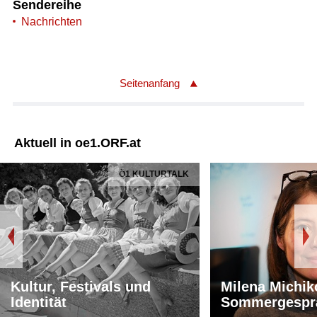
Sendereihe
Nachrichten
Seitenanfang
Aktuell in oe1.ORF.at
Ö1 KULTURTALK
Kultur, Festivals und
Milena Michik
Identität
Sommergespr