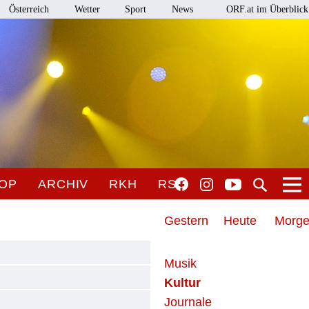
Österreich
Wetter
Sport
News
ORF.at im Überblick
OP
ARCHIV
RKH
RSO
Gestern
Heute
Morg
Musik
Kultur
Journale