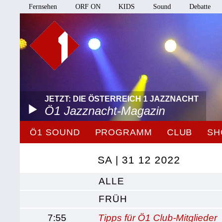
Fernsehen
ORF ON
KIDS
Sound
Debatte
JETZT: DIE ÖSTERREICH 1 JAZZNACHT
Ö1 Jazznacht-Magazin
Ö1 SOUND
PROGRAMM
CLUB
SH
SA | 31 12 2022
ALLE
FRÜH
7:55
Tipps für Ö1 Club-Mitglieder