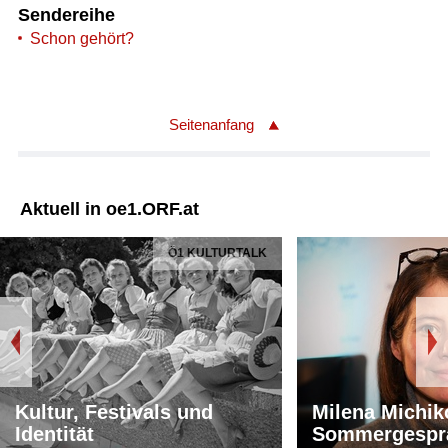
Sendereihe
Schon gehört?
Seitenanfang
Aktuell in oe1.ORF.at
Ö1 KULTURTALK
Kultur, Festivals und
Milena Michik
Identität
Sommergespr