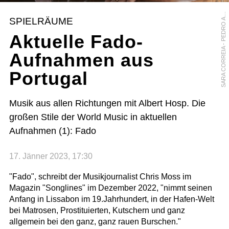
A
R
A
C
O
R
R
E
I
A
-
P
E
D
R
O
F
O
N
S
S
O
SPIELRÄUME
A
Aktuelle Fado-
Aufnahmen aus
Portugal
Musik aus allen Richtungen mit Albert Hosp. Die
großen Stile der World Music in aktuellen
Aufnahmen (1): Fado
17. Jänner 2023, 17:30
"Fado", schreibt der Musikjournalist Chris Moss im
Magazin "Songlines" im Dezember 2022, "nimmt seinen
Anfang in Lissabon im 19.Jahrhundert, in der Hafen-Welt
bei Matrosen, Prostituierten, Kutschern und ganz
allgemein bei den ganz, ganz rauen Burschen."