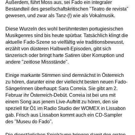
Außerdem, führt Moss aus, sei Fado ein integraler
Bestandteil des gesellschaftskritischen "Teatro de revista"
gewesen, und zwar als Tanz-(!) wie als Vokalmusik.
Diese Wurzeln des wohl berühmtesten portugiesischen
Musikgenres sind bis heute spürbar. Tatsächlich klingt die
aktuelle Fado-Szene so vielfältig wie traditionsbewusst,
erzählt von düsteren Halbwelt-Episoden, gibt sich
tänzerisch oder bringt harte Satiren über Korruption und
andere "zeitlose Missstände".
Einige markante Stimmen sind demnächst in Österreich
zu hören, darunter eine der vielleicht besten neuen Fado-
Sängerinnen überhaupt: Sara Correia. Sie gibt am 2.
Februar ihr Österreich-Debüt. Correia ist bei uns mit
einem Song aus jenem Live-Auftritt zu hören, den sie
speziell für Ö1 im Radio Studio der WOMEX in Lissabon
gab. Frisch aus Lissabon kommt auch ein CD-Sampler
des "Museu do Fado".
Die dienstäglichen Spielräume bringen damit den ersten