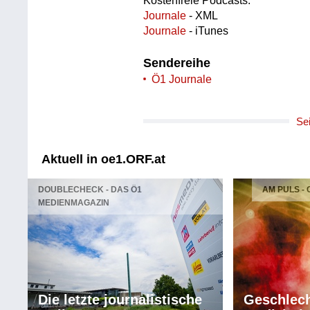
Kostenfreie Podcasts:
Journale
- XML
Journale
- iTunes
Sendereihe
Ö1 Journale
Se
Aktuell in oe1.ORF.at
DOUBLECHECK - DAS Ö1
AM PULS -
MEDIENMAGAZIN
Die letzte journalistische
Geschlech