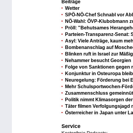
Beiträge
Wetter
SPÖ-NÖ-Chef Schnabl vor Ab
NÖ-Wahl: ÖVP-Klubobmann zu
Pröll: "Behutsames Herangeh
Parteien-Transparenz-Senat: St
Asyl: Viele Anträge, kaum me
Bombenanschlag auf Moschee
Blinken ruft in Israel zur Mäß
Nehammer besucht Georgien
Folge von Sanktionen gegen 
Konjunktur in Osteuropa bleibt
Neuregelung: Förderung bei E
Mehr Schulsportwochen-För
Zusammenschluss gemeinnütz
Politik nimmt Klimasorgen der
Täter filmen Verfolgungsjagd m
Österreicher in Japan unter 
Service