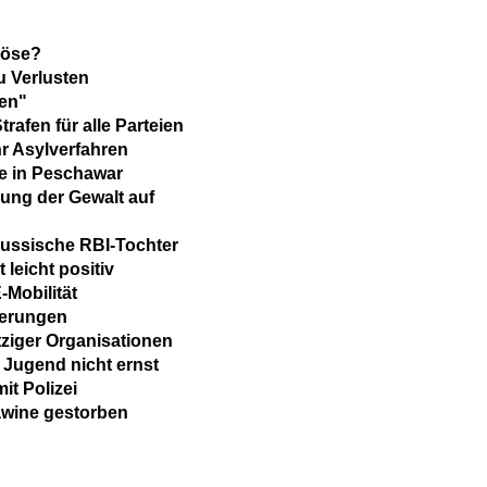
löse?
 Verlusten
en"
rafen für alle Parteien
hr Asylverfahren
 in Peschawar
igung der Gewalt auf
russische RBI-Tochter
 leicht positiv
-Mobilität
derungen
iger Organisationen
 Jugend nicht ernst
it Polizei
Lawine gestorben