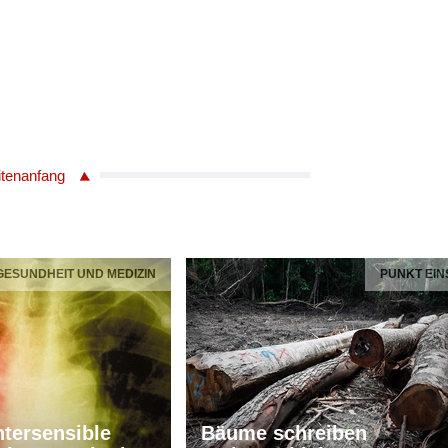
itenanfang
 GESUNDHEIT UND MEDIZIN
PUNKT EIN
tersensible
Bäume schreiben