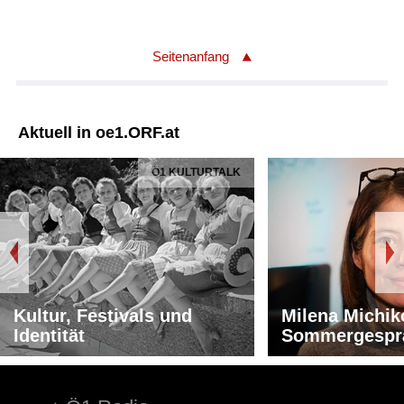
Seitenanfang
Aktuell in oe1.ORF.at
Ö1 KULTURTALK
Kultur, Festivals und
Milena Michik
Identität
Sommergespr