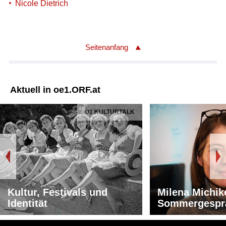
Nicole Dietrich
Seitenanfang
Aktuell in oe1.ORF.at
Ö1 KULTURTALK
Kultur, Festivals und
Milena Michik
Identität
Sommergespr