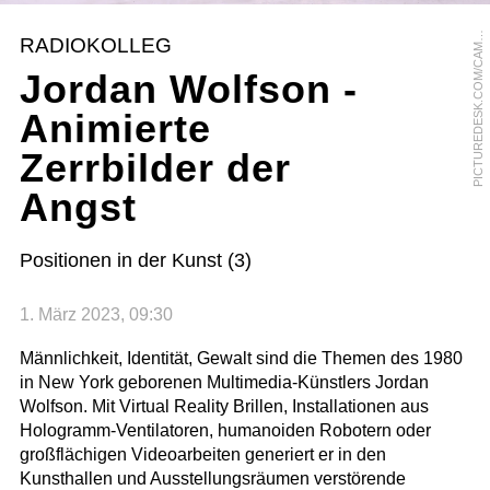
I
C
T
U
R
E
D
E
S
K
.
C
O
M
/
C
A
E
R
A
P
R
E
S
S
/
J
A
M
E
S
V
E
Y
S
E
P
Y
RADIOKOLLEG
M
Jordan Wolfson -
Animierte
Zerrbilder der
Angst
Positionen in der Kunst (3)
1. März 2023, 09:30
Männlichkeit, Identität, Gewalt sind die Themen des 1980
in New York geborenen Multimedia-Künstlers Jordan
Wolfson. Mit Virtual Reality Brillen, Installationen aus
Hologramm-Ventilatoren, humanoiden Robotern oder
großflächigen Videoarbeiten generiert er in den
Kunsthallen und Ausstellungsräumen verstörende