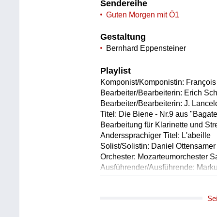
Sendereihe
Guten Morgen mit Ö1
Gestaltung
Bernhard Eppensteiner
Playlist
Komponist/Komponistin: François
Bearbeiter/Bearbeiterin: Erich Sc
Bearbeiter/Bearbeiterin: J. Lancel
Titel: Die Biene - Nr.9 aus "Bagate
Bearbeitung für Klarinette und Str
Anderssprachiger Titel: L'abeille
Solist/Solistin: Daniel Ottensamer
Orchester: Mozarteumorchester S
Ausführender/Ausführende: Mark
Länge: 01:23 min
Label: Sony Classical 88875010
Se
Komponist/Komponistin: Franz Sc