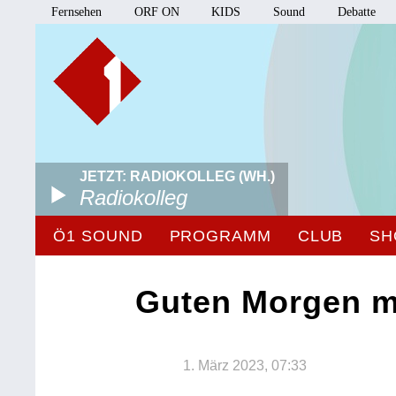
Fernsehen
ORF ON
KIDS
Sound
Debatte
JETZT: RADIOKOLLEG (WH.)
Radiokolleg
Ö1 SOUND
PROGRAMM
CLUB
SH
Guten Morgen m
1. März 2023, 07:33