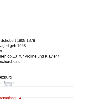
 Schubert 1808-1878
hagerl geb.1953
ot
llen op.13" für Violine und Klavier /
eichorchester
alzburg
us Tomasi
772
itenanfang
hubert 1797 - 1828