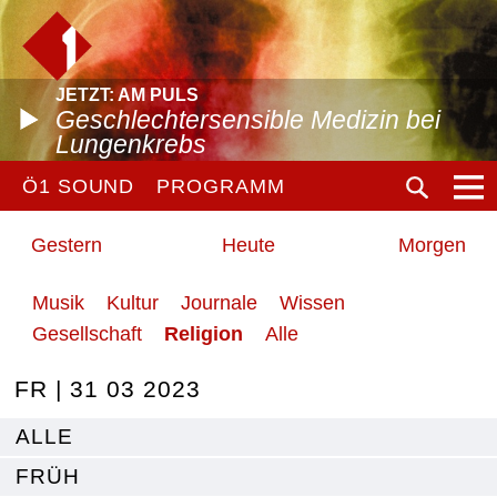
JETZT: AM PULS
Geschlechtersensible Medizin bei
Lungenkrebs
Ö1 SOUND
PROGRAMM
Gestern
Heute
Morgen
Musik
Kultur
Journale
Wissen
Gesellschaft
Religion
Alle
FR | 31 03 2023
ALLE
FRÜH