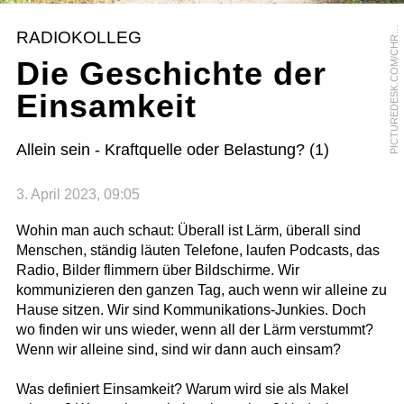
I
C
T
U
R
E
D
E
S
K
.
C
O
M
/
C
H
M
O
R
A
N
G
E
/
B
A
S
T
I
A
N
K
I
E
N
I
T
P
O
Z
RADIOKOLLEG
R
Die Geschichte der
Einsamkeit
Allein sein - Kraftquelle oder Belastung? (1)
3. April 2023, 09:05
Wohin man auch schaut: Überall ist Lärm, überall sind
Menschen, ständig läuten Telefone, laufen Podcasts, das
Radio, Bilder flimmern über Bildschirme. Wir
kommunizieren den ganzen Tag, auch wenn wir alleine zu
Hause sitzen. Wir sind Kommunikations-Junkies. Doch
wo finden wir uns wieder, wenn all der Lärm verstummt?
Wenn wir alleine sind, sind wir dann auch einsam?
Was definiert Einsamkeit? Warum wird sie als Makel