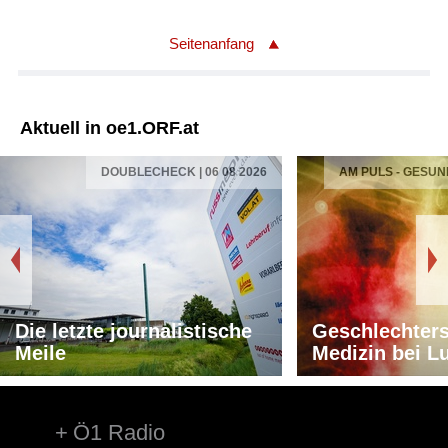
Seitenanfang
Aktuell in oe1.ORF.at
DOUBLECHECK | 06 08 2026
AM PULS - GESUN
Die letzte journalistische
Geschlechters
Meile
Medizin bei L
Ö1 Radio