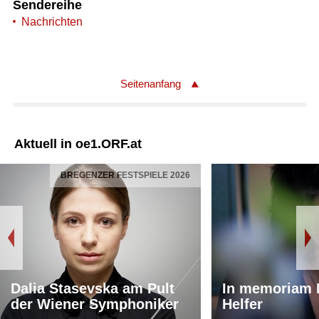
Sendereihe
Nachrichten
Seitenanfang
Aktuell in oe1.ORF.at
BREGENZER FESTSPIELE 2026
Dalia Stasevska am Pult
In memoriam 
der Wiener Symphoniker
Helfer