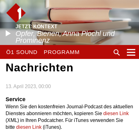
JETZT: KONTEXT
Opfer, Bienen, Anna Plochl und
Prominenz
Ö1 SOUND
PROGRAMM
Nachrichten
13. April 2023, 00:00
Service
Wenn Sie den kostenfreien Journal-Podcast des aktuellen
Dienstes abonnieren möchten, kopieren Sie
diesen Link
(XML) in Ihren Podcatcher. Für iTunes verwenden Sie
bitte
diesen Link
(iTunes).