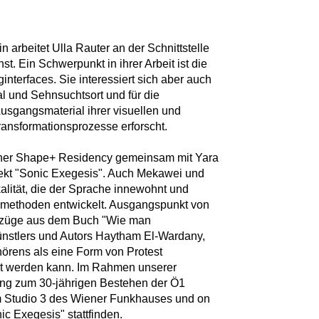
 arbeitet Ulla Rauter an der Schnittstelle
t. Ein Schwerpunkt in ihrer Arbeit ist die
nterfaces. Sie interessiert sich aber auch
ial und Sehnsuchtsort und für die
usgangsmaterial ihrer visuellen und
ansformationsprozesse erforscht.
einer Shape+ Residency gemeinsam mit Yara
ekt "Sonic Exegesis". Auch Mekawei und
kalität, die der Sprache innewohnt und
methoden entwickelt. Ausgangspunkt von
uszüge aus dem Buch "Wie man
ünstlers und Autors Haytham El-Wardany,
örens als eine Form von Protest
ziert werden kann. Im Rahmen unserer
ng zum 30-jährigen Bestehen der Ö1
im Studio 3 des Wiener Funkhauses und on
ic Exegesis" stattfinden.