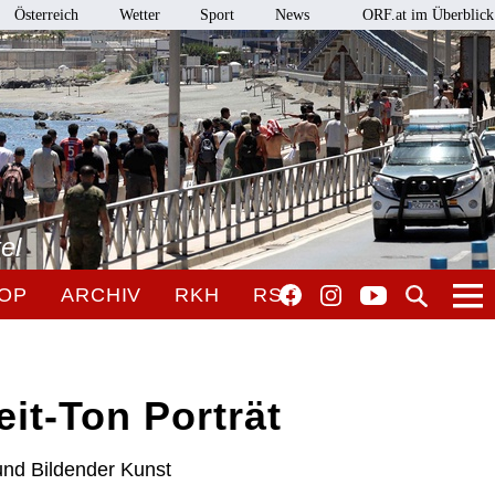
Österreich
Wetter
Sport
News
ORF.at im Überblick
el
OP
ARCHIV
RKH
RSO
eit-Ton Porträt
und Bildender Kunst