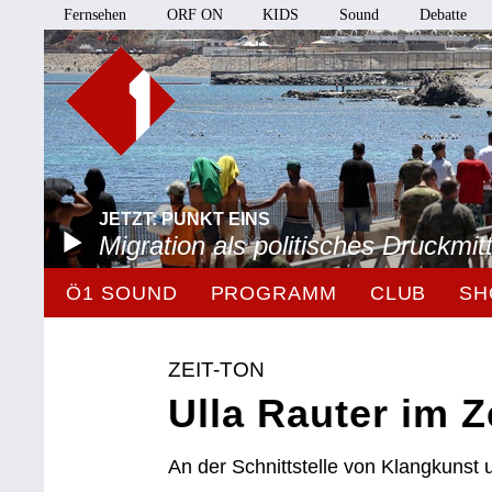
Fernsehen
ORF ON
KIDS
Sound
Debatte
JETZT: PUNKT EINS
Migration als politisches Druckmitt
Ö1 SOUND
PROGRAMM
CLUB
SH
ZEIT-TON
Ulla Rauter im Z
An der Schnittstelle von Klangkunst 