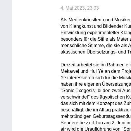
4. Mai 2023, 23:03
Als Medienkünstlerin und Musikerin
von Klangkunst und Bildender Kuns
Entwicklung experimenteller Klangi
besonders für die Stille als Mater
menschliche Stimme, die sie als A
akustischen Übersetzungs- und Tr
Derzeit arbeitet sie im Rahmen 
Mekawei und Hui Ye an dem Proj
Ye interessieren sich für die Musi
haben ihre eigenen Übersetzungs
"Sonic Exegesis" bilden zwei A
verschwindet" des ägyptischen K
das sich mit dem Konzept des Zuh
beschäftigt, die im Alltag prakti
mehrstündigen Geburtstagssendu
Sendereihe Zeit-Ton am 2. Juni 
air wird die Uraufführung von "Son