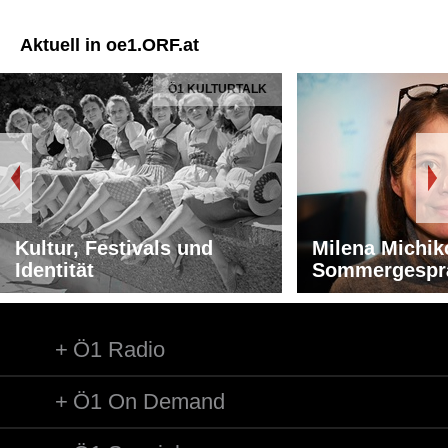
Aktuell in oe1.ORF.at
Ö1 KULTURTALK
Kultur, Festivals und
Milena Michik
Identität
Sommergespr
Ö1 Radio
Ö1 On Demand