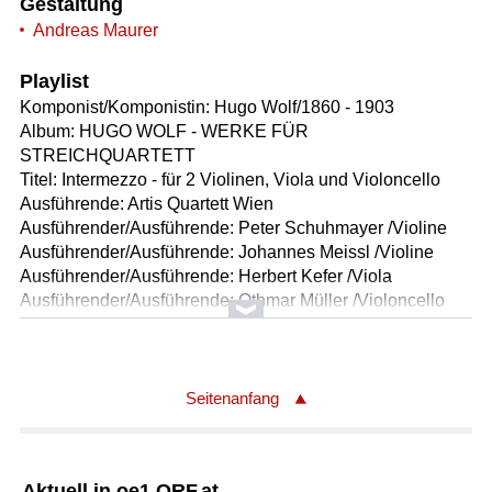
Gestaltung
Andreas Maurer
Playlist
Komponist/Komponistin: Hugo Wolf/1860 - 1903
Album: HUGO WOLF - WERKE FÜR
STREICHQUARTETT
Titel: Intermezzo - für 2 Violinen, Viola und Violoncello
Ausführende: Artis Quartett Wien
Ausführender/Ausführende: Peter Schuhmayer /Violine
Ausführender/Ausführende: Johannes Meissl /Violine
Ausführender/Ausführende: Herbert Kefer /Viola
Ausführender/Ausführende: Othmar Müller /Violoncello
Länge: 10:37 min
Label: Accord 149183
Komponist/Komponistin: Michael Haydn/1737 - 1806
Seitenanfang
Titel: Divertimento für Violine, Viola, Klarinette, Horn,
Fagott und Baß in Es-Dur
* Marcia. Andante - 1.Satz (00:01:58)
Aktuell in oe1.ORF.at