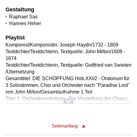
Gestaltung
Raphael Sas
Hannes Heher
Playlist
Komponist/Komponistin: Joseph Haydn/1732 - 1809
Textdichter/Textdichterin, Textquelle: John Milton/1608 -
1674
Textdichter/Textdichterin, Textquelle: Gottfried van Swieten
/Übersetzung
Gesamttitel: DIE SCHÖPFUNG Hob.XXI/2 - Oratorium für
3 Solostimmen, Chor und Orchester nach "Paradise Lost"
von John Milton/Gesamtaufnahme 1.Teil
Titel: 1. Orchestereinleitung - Die Vorstellung des Chaos;
Im Anfange schuf Gott Himmel und
Erde/Raphael,Chor,Uriel (00:08:06)
Solist/Solistin: Edita Gruberova /Gabriel,Eva, Sopran
Solist/Solistin: Josef Protschka /Uriel, Tenor
Seitenanfang
Solist/Solistin: Robert Holl /Raphael,Adam, Baß