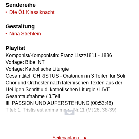
Sendereihe
Die Ö1 Klassiknacht
Gestaltung
Nina Strehlein
Playlist
Komponist/Komponistin: Franz Liszt/1811 - 1886
Vorlage: Bibel NT
Vorlage: Katholische Liturgie
Gesamttitel: CHRISTUS - Oratorium in 3 Teilen für Soli,
Chor und Orchester nach lateinischen Texten aus der
Heiligen Schrift u.d. katholischen Liturgie / LIVE
Gesamtaufnahme / 3.Teil
III. PASSION UND AUFERSTEHUNG (00:53:48)
Titel: 1. Tristis est anima mea - Nr.11 (Mt 26, 38-39)
/Bariton, Orchester (00:14:02)
Titel: 2. Stabat mater dolorosa - Nr.12 / Soli, Chor,
Orchester (00:32:40)
Titel: 3. Osterhymne - Nr.13 : Alleluja I filii et filiae Rex
Seitenanfang