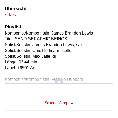
Übersicht
Jazz
Playlist
Komponist/Komponistin: James Brandon Lewis
Titel: SEND SERAPHIC BEINGS
Solist/Solistin: James Brandon Lewis, sax
Solist/Solistin: Chis Hoffmann, cello
Solist/Solistin: Max Jaffe, dr
Länge: 03:44 min
Label: 79501 Anti
Komponist/Komponistin: Freddie Hubbard
Titel: RED CLAY
Solist/Solistin: Jack Wilkins, g
Solist/Solistin: Mike Moore, b
Solist/Solistin: Bill Goodwin, dr
Seitenanfang
Länge: 05:02 min
Label: 45234 Mainstream