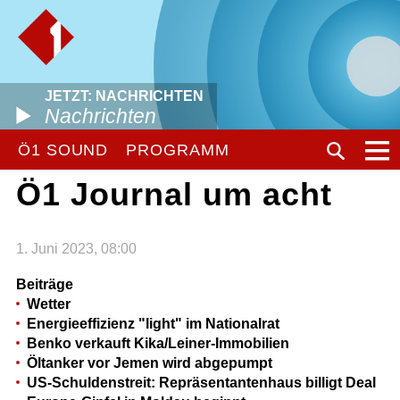
JETZT: NACHRICHTEN
Nachrichten
Ö1 SOUND
PROGRAMM
Ö1 Journal um acht
1. Juni 2023, 08:00
Beiträge
Wetter
Energieeffizienz "light" im Nationalrat
Benko verkauft Kika/Leiner-Immobilien
Öltanker vor Jemen wird abgepumpt
US-Schuldenstreit: Repräsentantenhaus billigt Deal