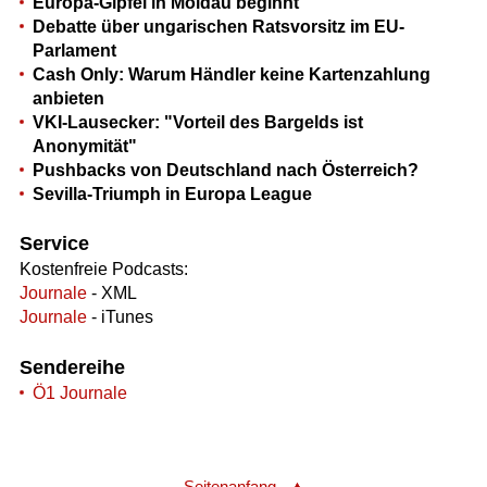
Europa-Gipfel in Moldau beginnt
Debatte über ungarischen Ratsvorsitz im EU-
Parlament
Cash Only: Warum Händler keine Kartenzahlung
anbieten
VKI-Lausecker: "Vorteil des Bargelds ist
Anonymität"
Pushbacks von Deutschland nach Österreich?
Sevilla-Triumph in Europa League
Service
Kostenfreie Podcasts:
Journale
- XML
Journale
- iTunes
Sendereihe
Ö1 Journale
Seitenanfang