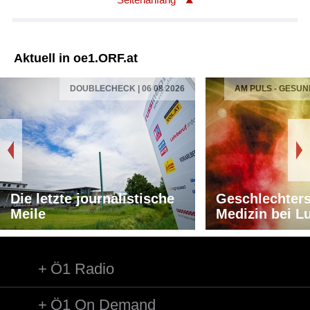
Aktuell in oe1.ORF.at
DOUBLECHECK | 06 08 2026
AM PULS - GESUN
Die letzte journalistische
Geschlechters
Meile
Medizin bei L
Ö1 Radio
Ö1 On Demand